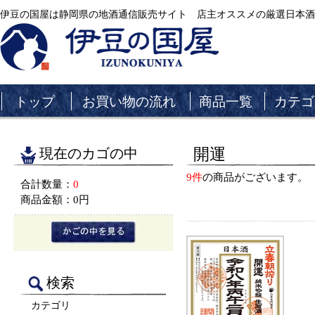
伊豆の国屋は静岡県の地酒通信販売サイト 店主オススメの厳選日本酒
トップ
お買い物の流れ
商品一覧
カテゴ
現在のカゴの中
開運
9件
の商品がございます。
合計数量：
0
商品金額：
0円
検索
カテゴリ