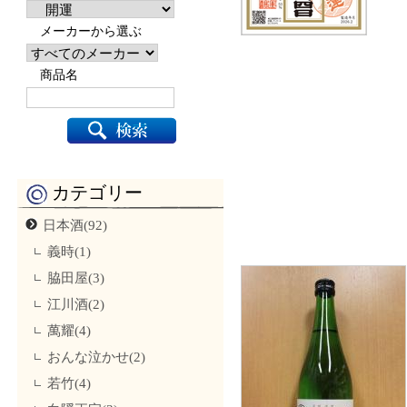
メーカーから選ぶ
商品名
カテゴリー
日本酒(92)
義時(1)
脇田屋(3)
江川酒(2)
萬耀(4)
おんな泣かせ(2)
若竹(4)