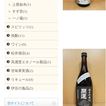
上善如水(1)
すず音(1)
一ノ蔵(1)
スピリッツ(1)
焼酎(11)
ワイン(9)
松井酒店(4)
高濃度エタノール製品(1)
甘味果実酒(2)
リキュール(4)
伊豆の逸品(2)
当サイトについて