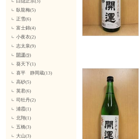
白隠正宗(3)
臥龍梅(5)
正雪(6)
富士錦(4)
小夜衣(2)
志太泉(9)
開運(9)
葵天下(1)
喜平 静岡蔵(13)
高砂(5)
英君(6)
司牡丹(2)
浦霞(1)
北翔(1)
五橋(3)
大山(3)