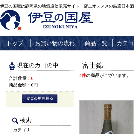
伊豆の国屋は静岡県の地酒通信販売サイト 店主オススメの厳選日本酒
トップ
お買い物の流れ
商品一覧
カテゴ
現在のカゴの中
富士錦
4件
の商品がございます。
合計数量：
0
商品金額：
0円
検索
カテゴリ