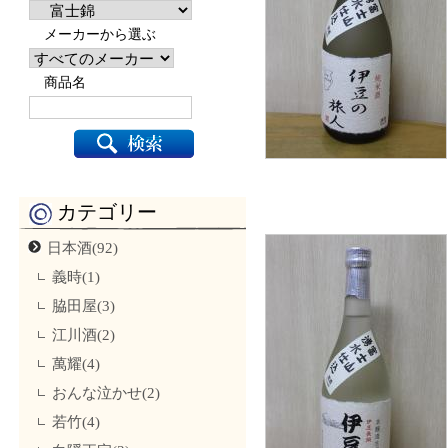
メーカーから選ぶ
商品名
カテゴリー
日本酒(92)
義時(1)
脇田屋(3)
江川酒(2)
萬耀(4)
おんな泣かせ(2)
若竹(4)