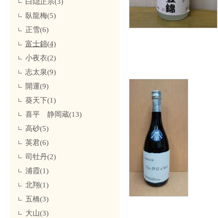
白隠正宗(3)
臥龍梅(5)
正雪(6)
富士錦(4)
小夜衣(2)
志太泉(9)
開運(9)
葵天下(1)
喜平 静岡蔵(13)
高砂(5)
英君(6)
司牡丹(2)
浦霞(1)
北翔(1)
五橋(3)
大山(3)