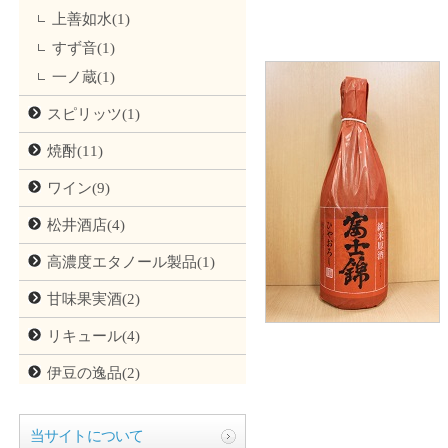
上善如水(1)
すず音(1)
一ノ蔵(1)
スピリッツ(1)
焼酎(11)
ワイン(9)
松井酒店(4)
高濃度エタノール製品(1)
甘味果実酒(2)
リキュール(4)
伊豆の逸品(2)
当サイトについて