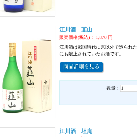
江川酒 韮山
販売価格(税込)：
1,870
円
江川酒は戦国時代に京以外で造られ
にも献上されていたお酒です。
数量：
江川酒 坦庵