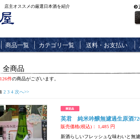
 店主オススメの厳選日本酒を紹介
商品一覧
カテゴリ一覧
送料・お支払い
全商品
126件
の商品がございます。
1
2
3
4
次へ>>
英君 純米吟醸無濾過生原酒720
販売価格(税込)：
1,485
円
新酒らしいフレッシュな味わいと無