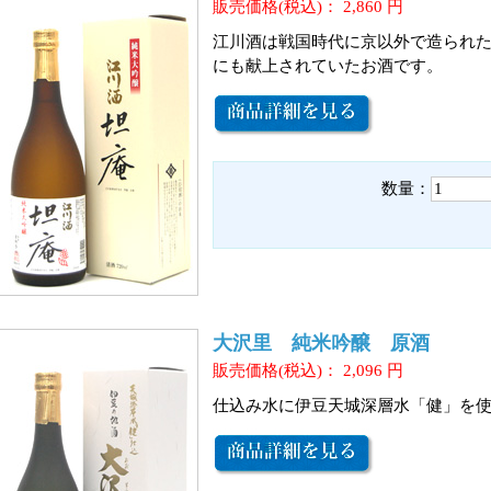
販売価格(税込)：
2,860
円
江川酒は戦国時代に京以外で造られ
にも献上されていたお酒です。
数量：
大沢里 純米吟醸 原酒
販売価格(税込)：
2,096
円
仕込み水に伊豆天城深層水「健」を