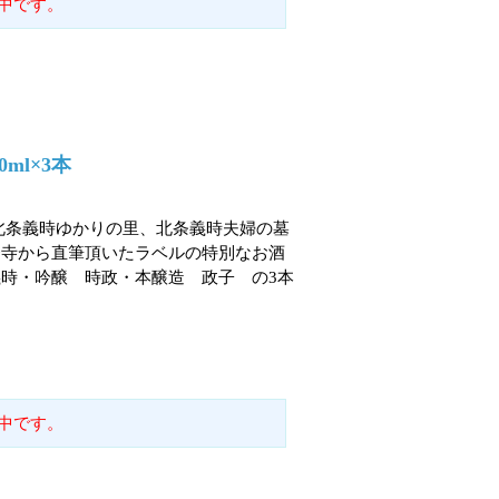
中です。
ml×3本
の北条義時ゆかりの里、北条義時夫婦の墓
條寺から直筆頂いたラベルの特別なお酒
時・吟醸 時政・本醸造 政子 の3本
中です。