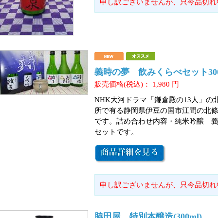
申し訳ございませんが、只今品切れ
義時の夢 飲みくらべセット300
販売価格(税込)：
1,980
円
NHK大河ドラマ「鎌倉殿の13人」
所で有る静岡県伊豆の国市江間の北
です。詰め合わせ内容・純米吟醸 義
セットです。
申し訳ございませんが、只今品切れ
脇田屋 特別本醸造(300ml)