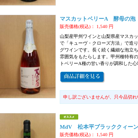
マスカットベリーA 酵母の泡 ロ
販売価格(税込)：
1,540
円
山梨産甲州ワインと山梨県産マスカッ
で「キューヴ・クローズ方法」で造
グワインです。長く続く繊細な泡立
雰囲気をもたらします。甲州種特有
トベリーA種の甘い香りが調和した心
申し訳ございませんが、只今品切れ
MdV 松本平ブラッククィーン2
販売価格(税込)：
1,540
円