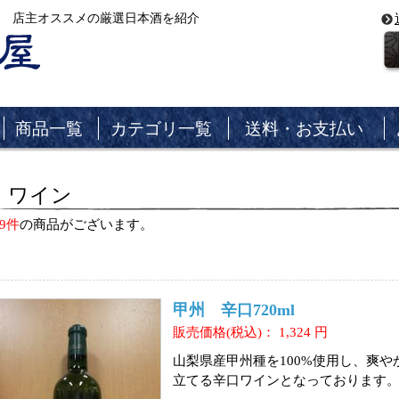
 店主オススメの厳選日本酒を紹介
商品一覧
カテゴリ一覧
送料・お支払い
ワイン
9件
の商品がございます。
甲州 辛口720ml
販売価格(税込)：
1,324
円
山梨県産甲州種を100%使用し、爽
立てる辛口ワインとなっております