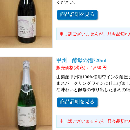
ください。
申し訳ございませんが、只今品切れ
甲州 酵母の泡720ml
販売価格(税込)：
1,650
円
山梨産甲州種100%使用ワインを耐
まスパークリングワインに仕上げまし
な味わいと酵母の作り出したきめの
申し訳ございませんが、只今品切れ