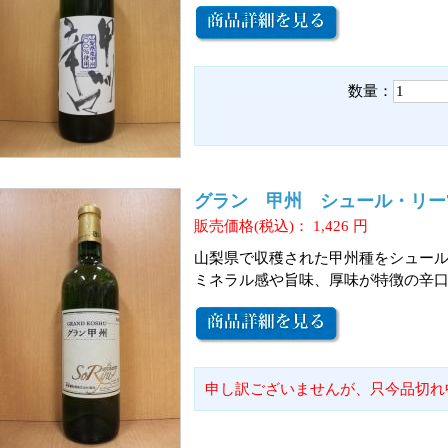
数量：
グラン 甲州 シュール・リー72
販売価格(税込)：
1,426
円
山梨県で収穫された甲州種をシュー
ミネラル感や旨味、厚味が特徴の辛
申し訳ございませんが、只今品切れ