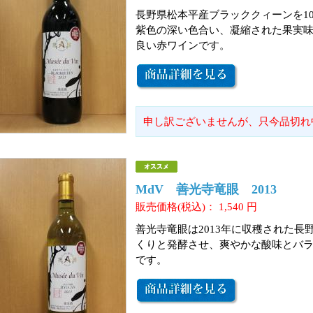
長野県松本平産ブラッククィーンを1
紫色の深い色合い、凝縮された果実
良い赤ワインです。
申し訳ございませんが、只今品切れ
MdV 善光寺竜眼 2013
販売価格(税込)：
1,540
円
善光寺竜眼は2013年に収穫された長
くりと発酵させ、爽やかな酸味とバ
です。