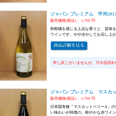
ジャパン プレミアム 甲州2013 
販売価格(税込)：
1,760
円
和柑橘を感じる上品な香りと、旨味
ワインです。やや冷やしてお召し上
申し訳ございませんが、只今品切れ
ジャパン プレミアム マスカットベ
販売価格(税込)：
1,760
円
日本固有種「マスカットベリーA」の
い味わいが特徴の、軽やかな赤ワイ