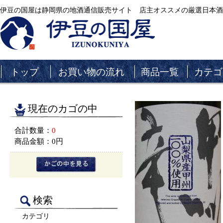
伊豆の国屋は静岡県の地酒通信販売サイト 店主オススメの厳選日本酒
トップ
お買い物の流れ
商品一覧
カテゴ
現在のカゴの中
合計数量：
0
商品金額：
0円
検索
カテゴリ