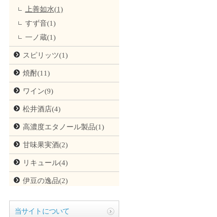
上善如水(1)
すず音(1)
一ノ蔵(1)
スピリッツ(1)
焼酎(11)
ワイン(9)
松井酒店(4)
高濃度エタノール製品(1)
甘味果実酒(2)
リキュール(4)
伊豆の逸品(2)
当サイトについて