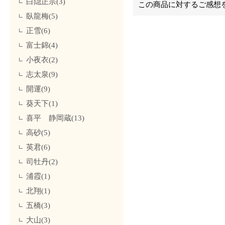
白隠正宗(3)
この商品に対するご感想
臥龍梅(5)
正雪(6)
富士錦(4)
小夜衣(2)
志太泉(9)
開運(9)
葵天下(1)
喜平 静岡蔵(13)
高砂(5)
英君(6)
司牡丹(2)
浦霞(1)
北翔(1)
五橋(3)
大山(3)