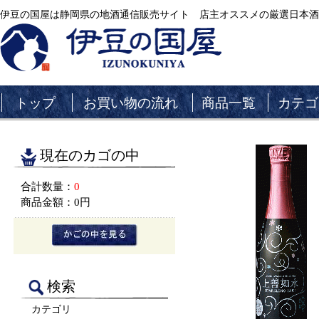
伊豆の国屋は静岡県の地酒通信販売サイト 店主オススメの厳選日本酒
トップ
お買い物の流れ
商品一覧
カテゴ
現在のカゴの中
合計数量：
0
商品金額：
0円
検索
カテゴリ