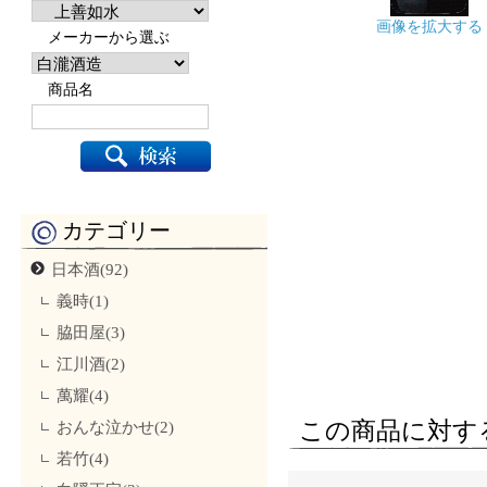
画像を拡大する
メーカーから選ぶ
商品名
カテゴリー
日本酒(92)
義時(1)
脇田屋(3)
江川酒(2)
萬耀(4)
この商品に対す
おんな泣かせ(2)
若竹(4)