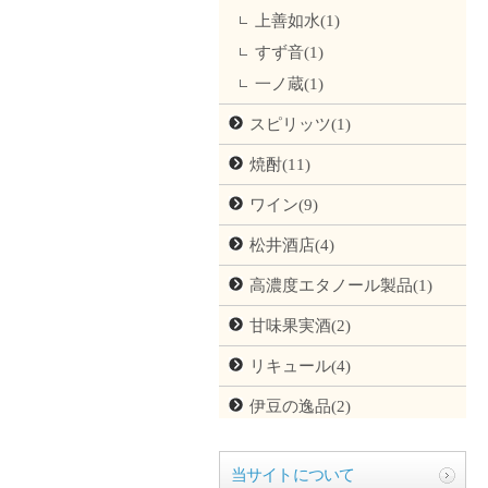
上善如水(1)
すず音(1)
一ノ蔵(1)
スピリッツ(1)
焼酎(11)
ワイン(9)
松井酒店(4)
高濃度エタノール製品(1)
甘味果実酒(2)
リキュール(4)
伊豆の逸品(2)
当サイトについて