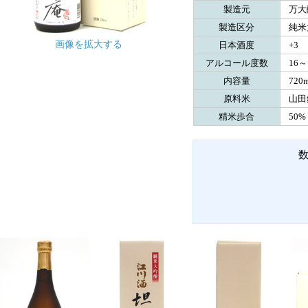
製造元
万大
製造区分
純米
画像を拡大する
日本酒度
+3
アルコール度数
16～
内容量
720m
原料米
山田
精米歩合
50%