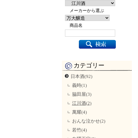
メーカーから選ぶ
商品名
カテゴリー
日本酒(92)
義時(1)
脇田屋(3)
江川酒(2)
萬耀(4)
おんな泣かせ(2)
若竹(4)