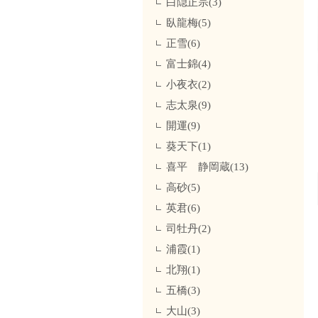
白隠正宗(3)
臥龍梅(5)
正雪(6)
富士錦(4)
小夜衣(2)
志太泉(9)
開運(9)
葵天下(1)
喜平 静岡蔵(13)
高砂(5)
英君(6)
司牡丹(2)
浦霞(1)
北翔(1)
五橋(3)
大山(3)