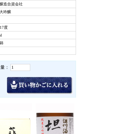
醸造合資会社
大吟醸
17度
l
錦
数量：