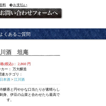
送料
お支払い
よくあるご質問
江川酒 坦庵
格(税込)：
2,860
円
ーカー：
万大醸造
関連カテゴリ：
日本酒
>
江川酒
吟醸香と円やかな口当たりが素晴らし
刺身、伊豆の山菜と合わせたら最高で
す。